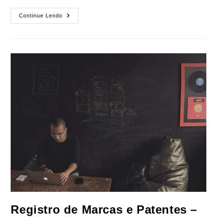
Violação
Continue Lendo
De
Marca
E
Patente
–
Advogado
De
Propriedade
Intelectual
Em
São
José
Dos
Campos-
SP
Registro de Marcas e Patentes –