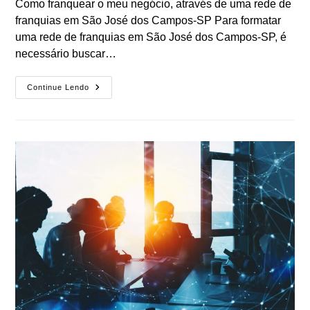
Como franquear o meu negócio, através de uma rede de
franquias em São José dos Campos-SP Para formatar
uma rede de franquias em São José dos Campos-SP, é
necessário buscar…
Formatação
Continue Lendo
De
Franquias
–
Advogado
De
Franchising
Em
São
José
Dos
Campos-
SP