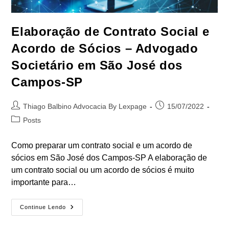
Elaboração de Contrato Social e
Acordo de Sócios – Advogado
Societário em São José dos
Campos-SP
Autor
Post
Thiago Balbino Advocacia By Lexpage
15/07/2022
do
publicado:
Categoria
Posts
post:
do
post:
Como preparar um contrato social e um acordo de
sócios em São José dos Campos-SP A elaboração de
um contrato social ou um acordo de sócios é muito
importante para…
Elaboração
Continue Lendo
De
Contrato