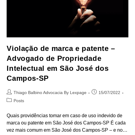
Violação de marca e patente –
Advogado de Propriedade
Intelectual em São José dos
Campos-SP
Autor
Post
Thiago Balbino Advocacia By Lexpage
15/07/2022
do
publicado:
Categoria
Posts
post:
do
post:
Quais providências tomar em caso de uso indevido de
marca ou patente em São José dos Campos-SP É cada
vez mais comum em São José dos Campos-SP – e no…