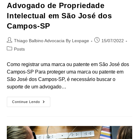
Advogado de Propriedade
Intelectual em São José dos
Campos-SP
Autor
Post
Thiago Balbino Advocacia By Lexpage
15/07/2022
do
publicado:
Categoria
Posts
post:
do
post:
Como registrar uma marca ou patente em São José dos
Campos-SP Para proteger uma marca ou patente em
São José dos Campos-SP, é necessário buscar o
suporte de um advogado…
Registro
Continue Lendo
De
Marcas
E
Patentes
–
Advogado
De
Propriedade