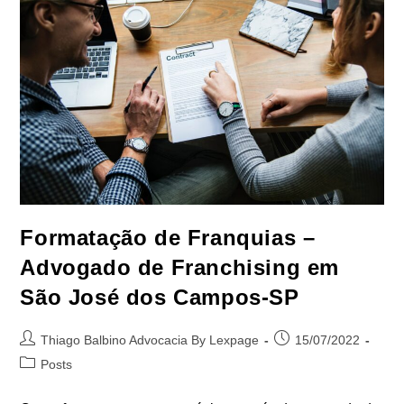
Intelectual
Em
São
José
Dos
Campos-
SP
Formatação de Franquias –
Advogado de Franchising em
São José dos Campos-SP
Autor
Post
Thiago Balbino Advocacia By Lexpage
15/07/2022
do
publicado:
Categoria
Posts
post:
do
post: